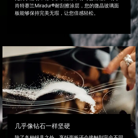
肖特赛兰Miradur®耐刮擦涂层，您的微晶玻璃面
板能够保持完美无瑕，让您倍感轻松。
几乎像钻石一样坚硬
除了各种锅具之外，烹饪面板还会接触到完全不同