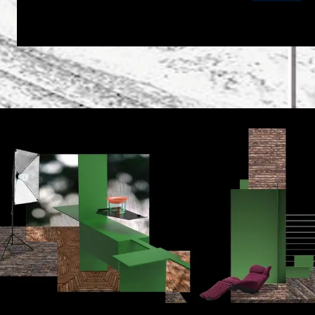
Mit VESTA 4.0 hat Max Neustadt ein dezentrales Küc
Zuhauses und der Familie inspiriert ist – Vesta.
Die Idee des Designers war es, die Grenzen zwischen K
Küchenblock unterzubringen, werden sie auf kleinere, 
miteinander verbunden, was den Platzbedarf erheblich 
Home-Technologie. Spracherkennung und wiederauflad
Herzstück ist ein runder SCHOTT CERAN® Glaskeramik-E
stimmungsvolles Ambiente, während ein kreisförmiger Gl
Rezepte aus dem Internet zur Verfügung und versendet