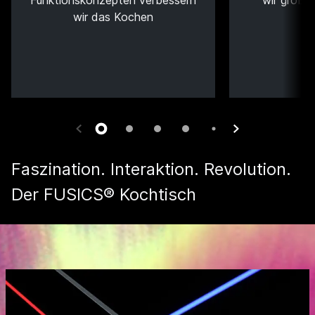
Funktionskonzepten verbessern
wir größt
wir das Kochen
Faszination. Interaktion. Revolution.
Der FUSICS® Kochtisch