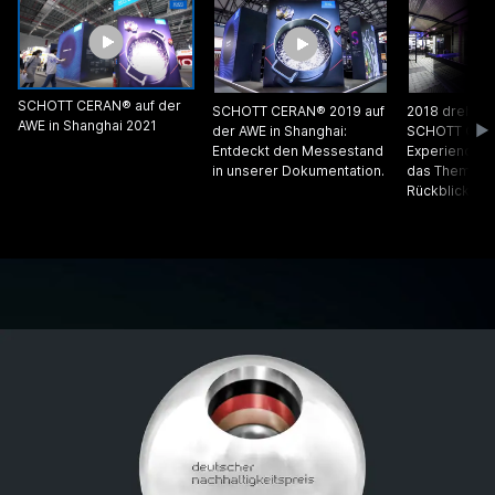
SCHOTT CERAN® auf der
SCHOTT CERAN® 2019 auf
2018 drehte s
AWE in Shanghai 2021
der AWE in Shanghai:
SCHOTT CER
Entdeckt den Messestand
Experience a
in unserer Dokumentation.
das Thema Li
Rückblick.