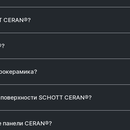
TT CERAN®?
®?
трокерамика?
е поверхности SCHOTT CERAN®?
е панели CERAN®?