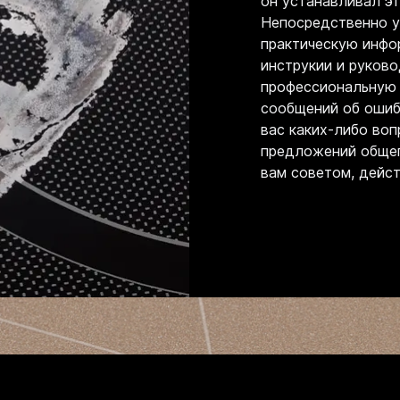
он устанавливал э
Непосредственно у
практическую инфо
инструкии и руково
профессиональную 
сообщений об ошибк
вас каких-либо во
предложений общег
вам советом, дейс